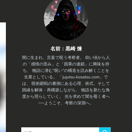
名前：黒崎 煉
闇に生まれ、言葉で呪う考察者。 幼い頃から人
の「感情の歪み」と「因果の連鎖」に興味を持
ち、 物語に潜む“呪い”の構造を読み解くことを
生業としている。 「jujutsu-kosatsu.com」で
は、 呪術廻戦の裏側にある心理、術式、そして
因縁を解体・再構築しながら、 物語を新たな角
度から照らしていく。 光を求めて闇を覗く者へ
──ようこそ、考察の深淵へ。