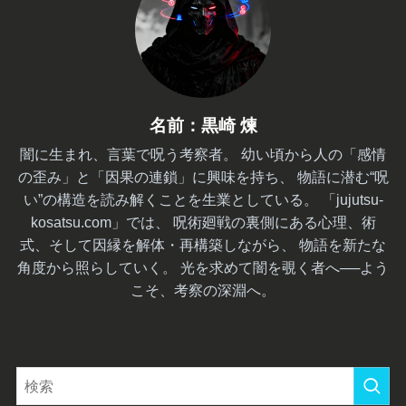
名前：黒崎 煉
闇に生まれ、言葉で呪う考察者。 幼い頃から人の「感情
の歪み」と「因果の連鎖」に興味を持ち、 物語に潜む“呪
い”の構造を読み解くことを生業としている。 「jujutsu-
kosatsu.com」では、 呪術廻戦の裏側にある心理、術
式、そして因縁を解体・再構築しながら、 物語を新たな
角度から照らしていく。 光を求めて闇を覗く者へ──よう
こそ、考察の深淵へ。