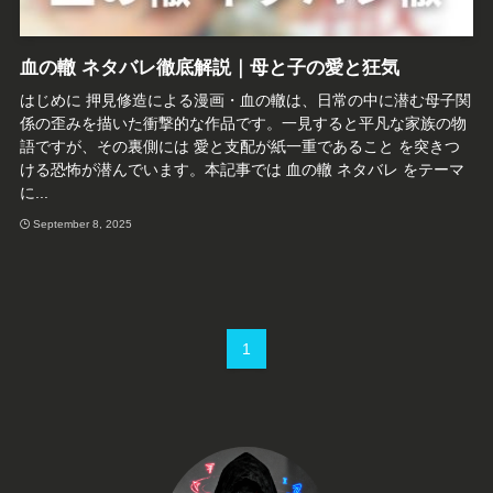
血の轍 ネタバレ徹底解説｜母と子の愛と狂気
はじめに 押見修造による漫画・血の轍は、日常の中に潜む母子関
係の歪みを描いた衝撃的な作品です。一見すると平凡な家族の物
語ですが、その裏側には 愛と支配が紙一重であること を突きつ
ける恐怖が潜んでいます。本記事では 血の轍 ネタバレ をテーマ
に...
September 8, 2025
1