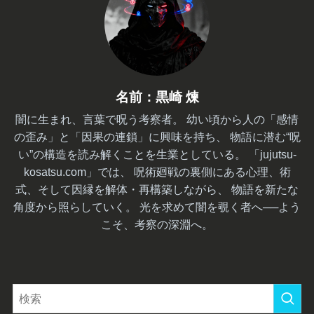
名前：黒崎 煉
闇に生まれ、言葉で呪う考察者。 幼い頃から人の「感情
の歪み」と「因果の連鎖」に興味を持ち、 物語に潜む“呪
い”の構造を読み解くことを生業としている。 「jujutsu-
kosatsu.com」では、 呪術廻戦の裏側にある心理、術
式、そして因縁を解体・再構築しながら、 物語を新たな
角度から照らしていく。 光を求めて闇を覗く者へ──よう
こそ、考察の深淵へ。