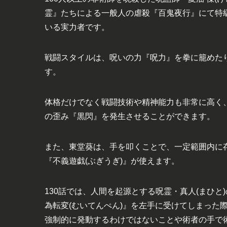
霊』たちによる一般人の虐殺『百鬼夜行』にて特級
いる実力者です。
戦闘スタイルは、呪いの力『呪力』を拳に籠めた
す。
体格だけでなく戦闘技術や精神能力も非常に高く、打
の歪み『黒閃』を発生させることができます。
また、東堂葵は、手を叩くことで、一定範囲内に
『不義遊戯(ぶぎうぎ)』が使えます。
130話では、人間を起源とする呪霊・真人(まひ
為転変(むいてんぺん)』を左手に受けてしまった
強制的に発動するわけではないことや術者の手で