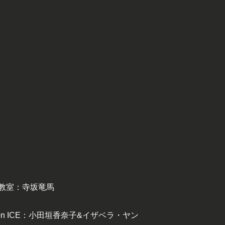
。
教室：寺坂竜馬
n ICE：小田垣香奈子&イザベラ・ヤン