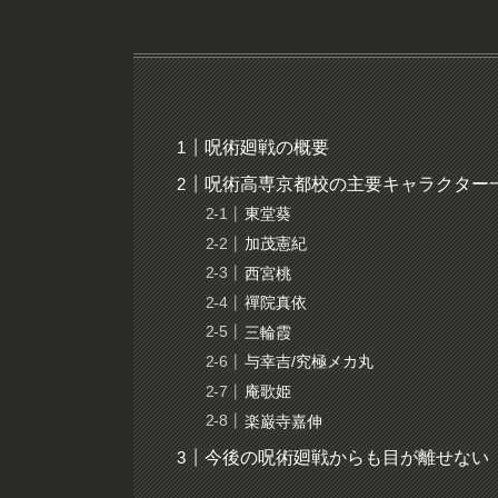
呪術廻戦の概要
呪術高専京都校の主要キャラクター
東堂葵
加茂憲紀
西宮桃
禪院真依
三輪霞
与幸吉/究極メカ丸
庵歌姫
楽巌寺嘉伸
今後の呪術廻戦からも目が離せない