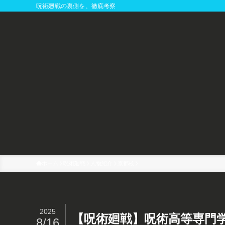
呪術廻戦の裏側を、徹底考察
ホーム
呪術廻戦
人物紹介
京都校
2025
【呪術廻戦】呪術高等専門
8/16