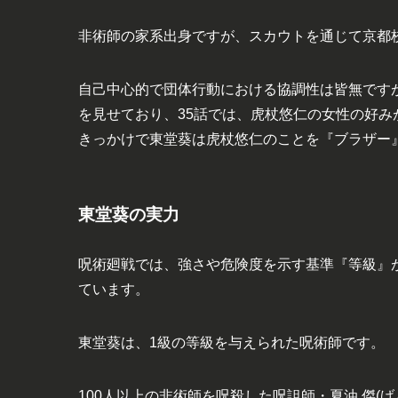
非術師の家系出身ですが、スカウトを通じて京都
自己中心的で団体行動における協調性は皆無です
を見せており、35話では、虎杖悠仁の女性の好
きっかけで東堂葵は虎杖悠仁のことを『ブラザー
東堂葵の実力
呪術廻戦では、強さや危険度を示す基準『等級』が
ています。
東堂葵は、1級の等級を与えられた呪術師です。
100人以上の非術師を呪殺した呪詛師・夏油 傑(