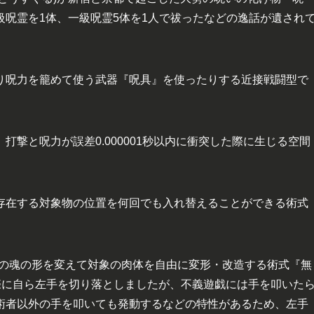
呪霊を1体、一級呪霊5体を1人で祓ったなどの逸話が遺され
り呪力を籠めて使う武器『呪具』を使ったりする近接戦闘型で
撃と呪力が誤差0.000001秒以内に衝突した際に生じる空間
存在する対象物の位置を何回でも入れ替えることができる術式
と)の魂の形を変えて対象の肉体を自由に変形・改造する術式『無
際に自ら左手を切り落としましたが、不義遊戯には手を叩いた
術者以外の手を叩いても発動するなどの特性があるため、左手