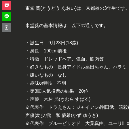
東堂 葵(とうどう あおい)は、京都校の3年生です
東堂葵の基本情報は、以下の通りです。
・誕生日 9月23日(18歳)
・身長 190cm前後
・特徴 ドレッドヘア、強面、筋肉質
・好きなもの 長身アイドル高田ちゃん、ハラミ
・嫌いなもの なし
・趣味or特技 不明
・第3回人気投票の結果 20位
・声優 木村 昴(きむら すばる)
※代表作 ドラえもん：ジャイアン/剛田武、暗殺
声優(幼少期) 和 優希(かず ゆうき)
※代表作 ブルーピリオド：大葉真由、ユーリ!!! o