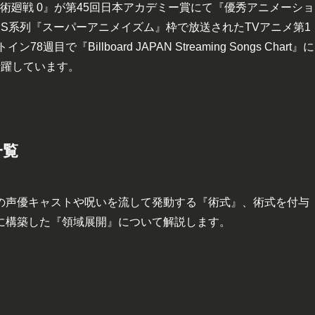
呪術廻戦 0』が第45回日本アカデミー賞にて『優秀アニメーショ
BS系列『スーパーアニメイズム』枠で放送されたTVアニメ第1
『Billboard JAPAN Streaming Songs Chart』に
活躍しています。
一覧
の声優キャストや呪いを流して発動する『術式』、術式を付与
に構築した『領域展開』について解説します。