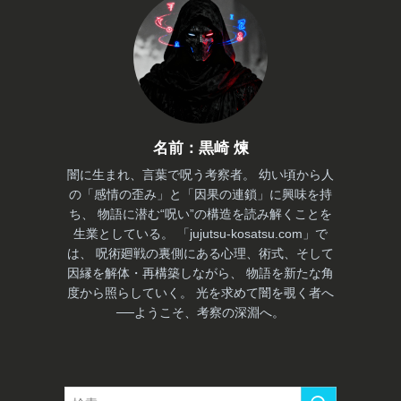
あ
名前：黒崎 煉
闇に生まれ、言葉で呪う考察者。 幼い頃から人
の「感情の歪み」と「因果の連鎖」に興味を持
ち、 物語に潜む“呪い”の構造を読み解くことを
生業としている。 「jujutsu-kosatsu.com」で
は、 呪術廻戦の裏側にある心理、術式、そして
因縁を解体・再構築しながら、 物語を新たな角
度から照らしていく。 光を求めて闇を覗く者へ
──ようこそ、考察の深淵へ。