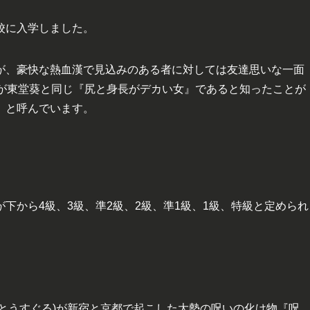
校に入学しました。
が、豪快な熱血漢で見込みのある者に対しては友達思いな一面
みが東堂葵と同じ『尻と身長がデカい女』であると知ったことが
』と呼んでいます。
下から4級、3級、準2級、2級、準1級、1級、特級と定められ
げとうすぐる)が新宿と京都で起こした大勢の呪いの化け物『呪